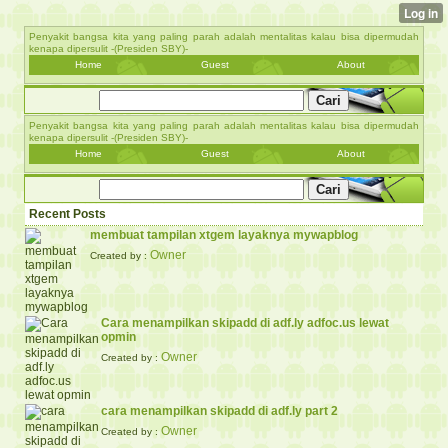
Penyakit bangsa kita yang paling parah adalah mentalitas kalau bisa dipermudah
kenapa dipersulit -(Presiden SBY)-
Home
Guest
About
Penyakit bangsa kita yang paling parah adalah mentalitas kalau bisa dipermudah
kenapa dipersulit -(Presiden SBY)-
Home
Guest
About
Recent Posts
membuat tampilan xtgem layaknya mywapblog
Owner
Created by :
Cara menampilkan skipadd di adf.ly adfoc.us lewat
opmin
Owner
Created by :
cara menampilkan skipadd di adf.ly part 2
Owner
Created by :