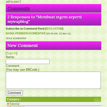
Comments
2 Responses to "Membuat xtgem seperti
mywapblog"
Subscribe to Comment Feed (
RSS
/
ATOM
)
NAMA PEMBERI KOMENTAR
[09:56 AM, 25-Mar-11]
TEKS KOMENTAR
New Comment
[
Sign In
]
Name:
Comment:
(You may use BBCode.)
Category :
★
Tutorial